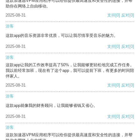
这款加速器VPM应用程序可以给你提供最高速度和安全性的连接，并帮
助你在网络上自由移动。
2025-08-31
支持
[0]
反对
[0]
游客
这款app的音乐资源非常优质，可以让我尽情享受音乐的魅力。
2025-08-31
支持
[0]
反对
[0]
游客
这款app让我的工作效率提高了50%，让我能够更轻松地完成工作任务。
我以前经常加班，现在有了这个app，我可以提前下班，有更多的时间陪
伴家人。
2025-08-31
支持
[0]
反对
[0]
游客
这款app就像我的财务顾问，让我能够省钱又省心。
2025-08-31
支持
[0]
反对
[0]
游客
这款加速器VPM应用程序可以给你提供最高速度和安全性的连接，并帮