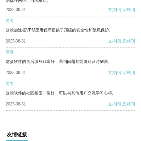
助你在网络上自由移动。
2025-08-31
支持
[0]
反对
[0]
游客
这款加速器VPM应用程序提供了顶级的安全性和隐私保护。
2025-08-31
支持
[0]
反对
[0]
游客
这款软件的售后服务非常好，遇到问题都能得到及时解决。
2025-08-31
支持
[0]
反对
[0]
游客
这款软件的社区氛围非常好，可以与其他用户交流学习心得。
2025-08-31
支持
[0]
反对
[0]
友情链接