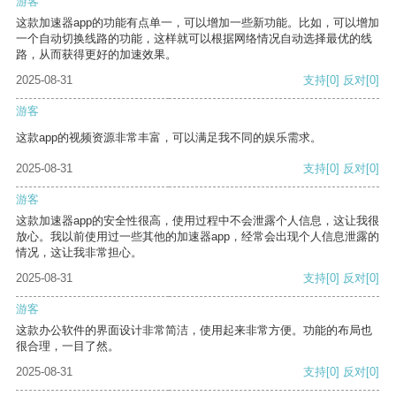
游客
这款加速器app的功能有点单一，可以增加一些新功能。比如，可以增加
一个自动切换线路的功能，这样就可以根据网络情况自动选择最优的线
路，从而获得更好的加速效果。
2025-08-31
支持
[0]
反对
[0]
游客
这款app的视频资源非常丰富，可以满足我不同的娱乐需求。
2025-08-31
支持
[0]
反对
[0]
游客
这款加速器app的安全性很高，使用过程中不会泄露个人信息，这让我很
放心。我以前使用过一些其他的加速器app，经常会出现个人信息泄露的
情况，这让我非常担心。
2025-08-31
支持
[0]
反对
[0]
游客
这款办公软件的界面设计非常简洁，使用起来非常方便。功能的布局也
很合理，一目了然。
2025-08-31
支持
[0]
反对
[0]