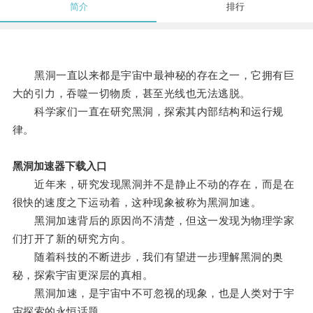
简介
排行
黑洞一直以来都是宇宙中最神秘的存在之一，它拥有巨
大的引力，吞噬一切物质，甚至光线也无法逃脱。
科学家们一直在研究黑洞，探索其内部结构和运行规
律。
黑洞加速器下载入口
近年来，研究发现黑洞并不是静止不动的存在，而是在
很快的速度之下运动着，这种现象被称为黑洞加速。
黑洞加速背后的原因尚不清楚，但这一发现为物理学家
们打开了新的研究方向。
随着科技的不断进步，我们有望进一步理解黑洞的奥
秘，探索宇宙更深层的真相。
黑洞加速，是宇宙中不可忽视的现象，也是人类对于宇
宙探索的永恒话题。