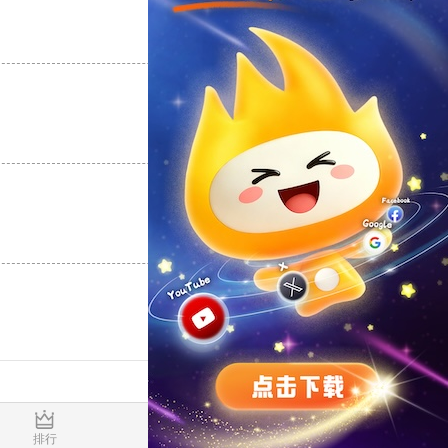
支持
[0]
反对
[0]
支持
[0]
反对
[0]
支持
[0]
反对
[0]
0.017009s
排行
推荐